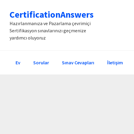
Birinci
Skip
Birinci
CertificationAnswers
navigasyona
to
sidebar'a
geç
main
geç
Hazırlanmanıza ve Pazarlama çevrimiçi
Sertifikasyon sınavlarınızı geçmenize
content
yardımcı oluyoruz
Ev
Sorular
Sınav Cevapları
İletişim