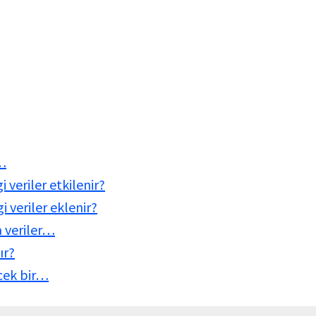
i…
 veriler etkilenir?
 veriler eklenir?
a veriler…
ır?
ecek bir…